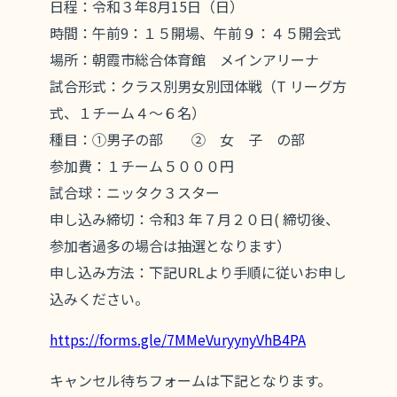
日程：令和３年8月15日（日）
時間：午前9：１５開場、午前９：４５開会式
場所：朝霞市総合体育館 メインアリーナ
試合形式：クラス別男女別団体戦（T リーグ方
式、１チーム４～６名）
種目：①男子の部 ② 女 子 の部
参加費：１チーム５０００円
試合球：ニッタク３スター
申し込み締切：令和3 年７月２０日( 締切後、
参加者過多の場合は抽選となります）
申し込み方法：下記URLより手順に従いお申し
込みください。
https://forms.gle/7MMeVuryynyVhB4PA
キャンセル待ちフォームは下記となります。