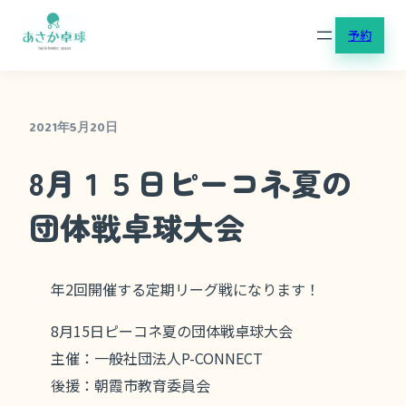
内
予約
容
を
ス
キ
2021年5月20日
ッ
8月１５日ピーコネ夏の
プ
団体戦卓球大会
年2回開催する定期リーグ戦になります！
8月15日ピーコネ夏の団体戦卓球大会
主催：一般社団法人P-CONNECT
後援：朝霞市教育委員会