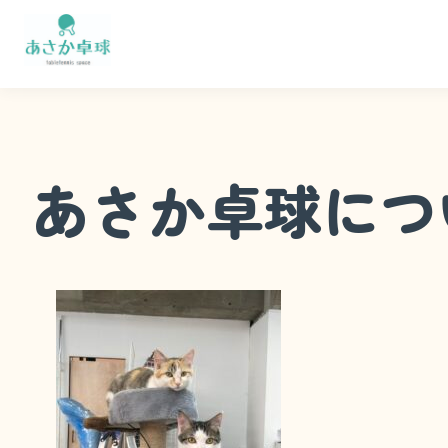
内
容
を
ス
キ
ッ
あさか卓球につ
プ