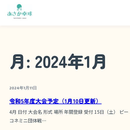
内
容
を
ス
キ
ッ
月:
2024年1月
プ
2024年1月11日
令和5年度大会予定（1月10日更新）
4月 日付 大会名 形式 場所 年間登録 受付 15日（土） ピー
コネミニ団体戦…