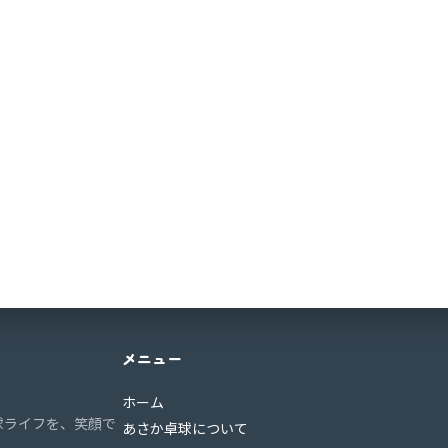
メニュー
ホーム
球ライフを、笑顔で
あさか卓球について