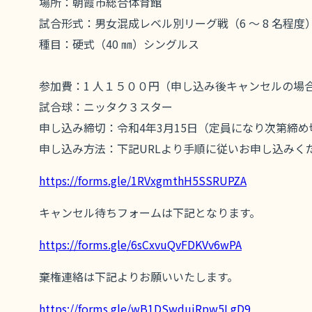
場所：朝霞市総合体育館
試合形式：男女混成レベル別リーグ戦（6 ～ 8 名程度
種目：硬式（40 ㎜）シングルス
参加費：1 人１５００円（申し込み後キャンセルの場
試合球：ニッタク３スター
申し込み締切：令和4年3月15日（定員になり次第締め
申し込み方法：下記URLより手順に従いお申し込み
https://forms.gle/1RVxgmthH5SSRUPZA
キャンセル待ちフォームは下記となります。
https://forms.gle/6sCxvuQvFDKVv6wPA
棄権連絡は下記よりお願いいたします。
https://forms.gle/wB1DSwduiRpw5LgD9