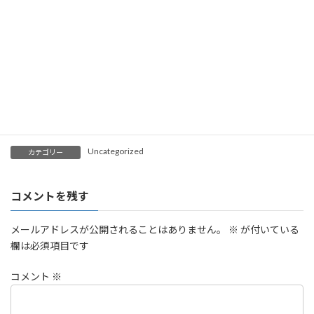
18:30~20:30
水曜日
朝霞第一中学校等
18:30~20:30
木曜日
朝霞市総合体育館等
18:30~21:00
金曜日（中級者以上）
朝霞市総合体育館
18:00~20:00
土（日）※
志木市民体育館等
ご見学、体験の場合は必ずお問い合わせください。
Uncategorized
カテゴリー
コメントを残す
メールアドレスが公開されることはありません。
※
が付いている
欄は必須項目です
コメント
※